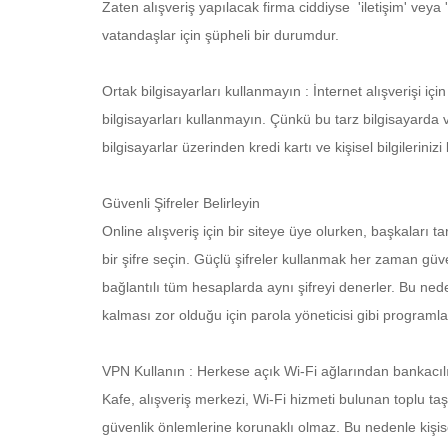
Zaten alışveriş yapılacak firma ciddiyse 'iletişim' vey
vatandaşlar için şüpheli bir durumdur.
Ortak bilgisayarları kullanmayın : İnternet alışverişi iç
bilgisayarları kullanmayın. Çünkü bu tarz bilgisayarda vi
bilgisayarlar üzerinden kredi kartı ve kişisel bilgileriniz
Güvenli Şifreler Belirleyin
Online alışveriş için bir siteye üye olurken, başkaları
bir şifre seçin. Güçlü şifreler kullanmak her zaman güven
bağlantılı tüm hesaplarda aynı şifreyi denerler. Bu nede
kalması zor olduğu için parola yöneticisi gibi programlar
VPN Kullanın : Herkese açık Wi-Fi ağlarından bankacılı
Kafe, alışveriş merkezi, Wi-Fi hizmeti bulunan toplu taşım
güvenlik önlemlerine korunaklı olmaz. Bu nedenle kişisel 