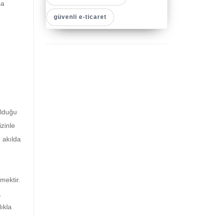
sa
güvenli e-ticaret
 olduğu
izinle
n akılda
mektir.
,
ıkla