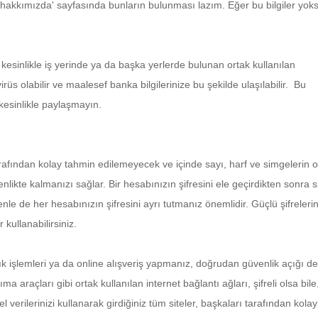
a 'hakkımızda' sayfasında bunların bulunması lazım. Eğer bu bilgiler yok
in kesinlikle iş yerinde ya da başka yerlerde bulunan ortak kullanılan
rüs olabilir ve maalesef banka bilgilerinize bu şekilde ulaşılabilir. Bu
i kesinlikle paylaşmayın.
 tarafından kolay tahmin edilemeyecek ve içinde sayı, harf ve simgelerin
likte kalmanızı sağlar. Bir hesabınızın şifresini ele geçirdikten sonra s
nle de her hesabınızın şifresini ayrı tutmanız önemlidir. Güçlü şifreleri
 kullanabilirsiniz.
k işlemleri ya da online alışveriş yapmanız, doğrudan güvenlik açığı de
a araçları gibi ortak kullanılan internet bağlantı ağları, şifreli olsa bile
verilerinizi kullanarak girdiğiniz tüm siteler, başkaları tarafından kolayl