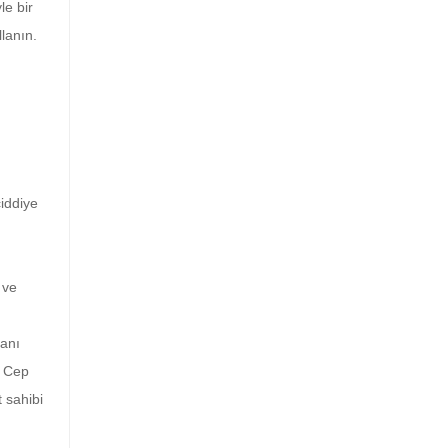
le bir
lanın.
ciddiye
 ve
ranı
. Cep
 sahibi