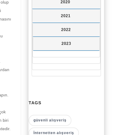
 olup
2020
i
2021
lmasını
2022
nu
2023
a
lardan
apın.
TAGS
 çok
 biri
güvenli alışveriş
tedir.
İnternetten alışveriş