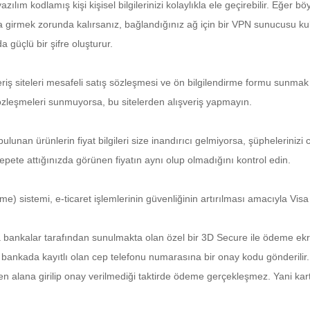
zılım kodlamış kişi kişisel bilgilerinizi kolaylıkla ele geçirebilir. Eğer böy
ba girmek zorunda kalırsanız, bağlandığınız ağ için bir VPN sunucusu kul
a güçlü bir şifre oluşturur.
riş siteleri mesafeli satış sözleşmesi ve ön bilgilendirme formu sunmak
 sözleşmeleri sunmuyorsa, bu sitelerden alışveriş yapmayın.
 bulunan ürünlerin fiyat bilgileri size inandırıcı gelmiyorsa, şüphelerinizi 
 sepete attığınızda görünen fiyatın aynı olup olmadığını kontrol edin.
 sistemi, e-ticaret işlemlerinin güvenliğinin artırılması amacıyla Visa
a bankalar tarafından sunulmakta olan özel bir 3D Secure ile ödeme ek
 bankada kayıtlı olan cep telefonu numarasına bir onay kodu gönderilir
 alana girilip onay verilmediği taktirde ödeme gerçekleşmez. Yani kart