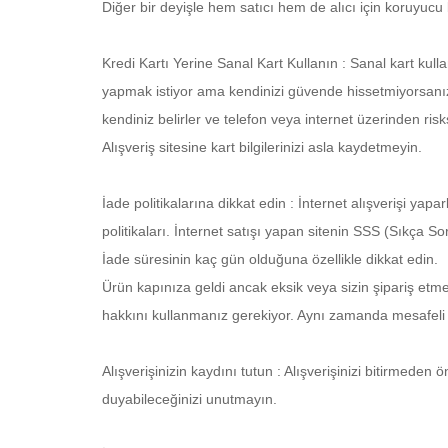
Diğer bir deyişle hem satıcı hem de alıcı için koruyucu
Kredi Kartı Yerine Sanal Kart Kullanın : Sanal kart kull
yapmak istiyor ama kendinizi güvende hissetmiyorsanız San
kendiniz belirler ve telefon veya internet üzerinden risksi
Alışveriş sitesine kart bilgilerinizi asla kaydetmeyin.
İade politikalarına dikkat edin : İnternet alışverişi ya
politikaları. İnternet satışı yapan sitenin SSS (Sıkça So
İade süresinin kaç gün olduğuna özellikle dikkat edin.
Ürün kapınıza geldi ancak eksik veya sizin şipariş etm
hakkını kullanmanız gerekiyor. Aynı zamanda mesafeli s
Alışverişinizin kaydını tutun : Alışverişinizi bitirmeden
duyabileceğinizi unutmayın.