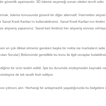
 bir güvenlik aşamasıdır. 3D ödeme seçeneği sunan siteleri tercih edin.
anmak, ödeme konusunda güvenli bir diğer alternatif. İnternetten alışver
al Kredi Kartları’nı kullanabilirsiniz. Sanal Kredi Kartları’nın limitini
z alışveriş yaparsınız. Sanal kart limitinizi her alışveriş sonrası sıfırlay
parken en çok dikkat etmeniz gereken başka bir nokta ise markaların iade
rulan Sorular) Bölümünde genellikle bu konu ile ilgili cevaplar bulabilirsi
ediğiniz bir ürün teslim edildi. İşte bu durumda sözleşmeden kaynaklı 
özleşme de tek taraflı fesh ediliyor.
 önce çıktısını alın. Herhangi bir anlaşmazlık yaşadığınızda bu belgelere i