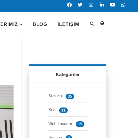
LERIMIZ
BLOG
İLETIŞIM
Kategoriler
Sunucu
35
Seo
11
Web Tasarım
15
Hosting
2