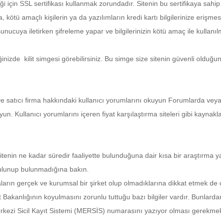
ği için SSL sertifikası kullanmak zorundadır. Sitenin bu sertifikaya sahip
 kötü amaçlı kişilerin ya da yazılımların kredi kartı bilgilerinize erişmes
unucuya iletirken şifreleme yapar ve bilgilerinizin kötü amaç ile kullanı
ğinizde kilit simgesi görebilirsiniz. Bu simge size sitenin güvenli olduğu
ve satıcı firma hakkındaki kullanıcı yorumlarını okuyun Forumlarda vey
n. Kullanıcı yorumlarını içeren fiyat karşılaştırma siteleri gibi kaynak
itenin ne kadar süredir faaliyette bulunduğuna dair kısa bir araştırma y
 bulunup bulunmadığına bakın.
aların gerçek ve kurumsal bir şirket olup olmadıklarına dikkat etmek de
ret Bakanlığının koyulmasını zorunlu tuttuğu bazı bilgiler vardır. Bunlardan
erkezi Sicil Kayıt Sistemi (MERSİS) numarasını yazıyor olması gerekmek