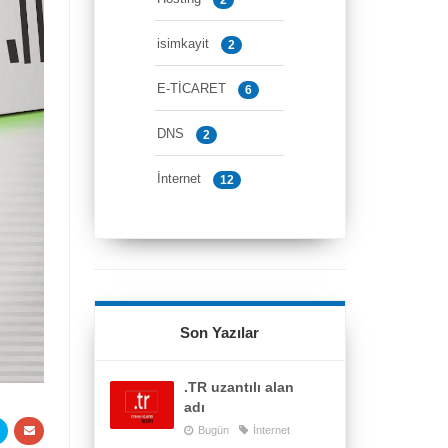
isimkayit
2
E-TİCARET
6
DNS
2
İnternet
12
Son Yazılar
.TR uzantılı alan
adı
Bugün
İnternet